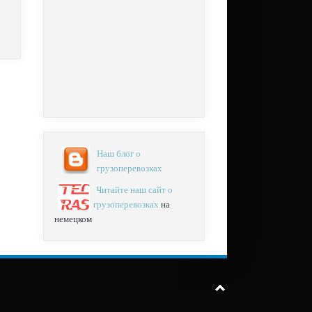
Наш блог о
грузоперевозках
Читайте наш сайт о
грузоперевозках
на
немецком