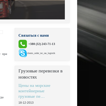
Связаться с нами
+380 (32) 243-71-13
clients_order_tec_ras_logistik
е при
Грузовые
перевозки в
новостях
Цены на морские
контейнерные
грузовые пе…
гда
18-12-2013