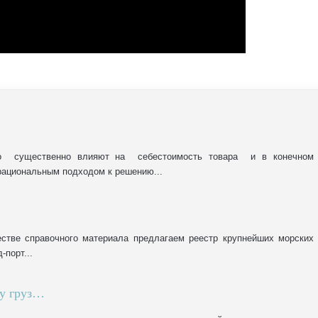
вно существенно влияют на себестоимость товара и в конечном
рациональным подходом к решению...
естве справочного материала предлагаем реестр крупнейших морских
-порт...
ку груз…