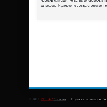
Нередки ситуации, когда грузоперевозчик п
запрещено. И далеко не всегда ответственнос
ТЕК
РАС
Логистик
Грузовые перевозки по У
© 2013 
.  