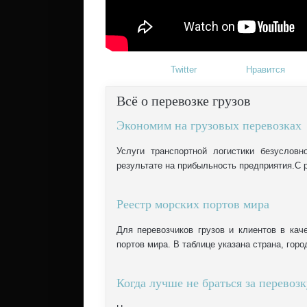
Twitter
Нравится
Всё
о перевозке грузов
Экономим на грузовых перевозках
Услуги транспортной логистики безусло
результате на прибыльность предприятия.С 
Реестр морских портов мира
Для перевозчиков грузов и клиентов в кач
портов мира. В таблице указана страна, город
Когда лучше не браться за перевоз