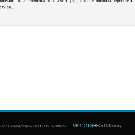
ринимает для перевозки от клиента груз, который законом перевозить
ть за...
краине, международные грузоперевозки
 в PBB-design
.  
Сайт створено