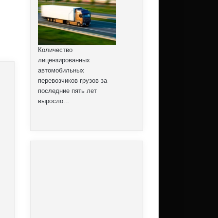
Количество
лицензированных
автомобильных
перевозчиков грузов за
Ужесточение налогобложения фрахта
последние пять лет
выросло...
Внефракционный депутат заместитель главы комитета Верховной
политики Виктор Тимошенко предлагает ужесточить налогообложение 